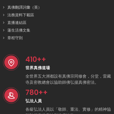
真佛翻譯詞彙（英）
法務資料下載區
直播連結區
蓮生活佛文集
章程守則
410
++
世界真佛道場
全世界五大洲都設有真佛宗同修會，分堂，雷藏
寺及密教總會以協助師佛弘揚真佛密法。
780
++
弘法人員
各級弘法人員以「敬師、重法、實修」的精神協