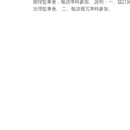
開理監事會，敬請準時參加。 說明：一、茲訂於1
次理監事會。 二、敬請撥冗準時參加。