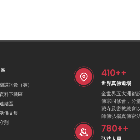
410
++
特區
世界真佛道場
翻譯詞彙（英）
全世界五大洲都
資料下載區
佛宗同修會，分
連結區
藏寺及密教總會
活佛文集
師佛弘揚真佛密
守則
780
++
弘法人員