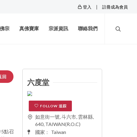
|
登入
註冊成為會員
佛宗
真佛寶庫
宗派資訊
聯絡我們
返回
六度堂
FOLLOW 追踪
如意街一號, 斗六市, 雲林縣,
640, TAIWAN(R.O.C)
午5點召
國家
:
Taiwan