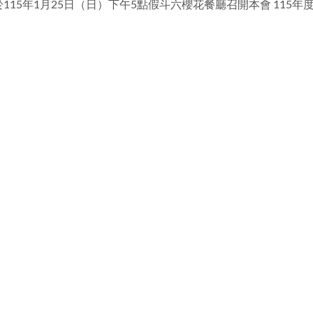
15年1月25日（日）下午5點假斗六櫻花餐廳召開本會 115年