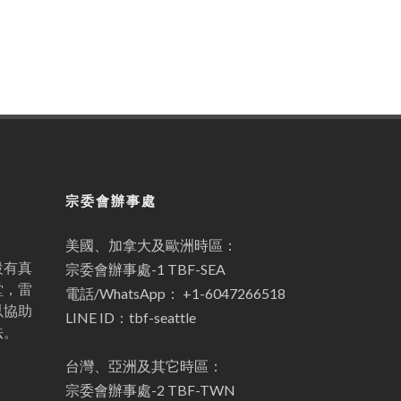
宗委會辦事處
美國、加拿大及歐洲時區：
設有真
宗委會辦事處-1 TBF-SEA
堂，雷
電話/WhatsApp： +1-6047266518
以協助
LINE ID：tbf-seattle
法。
台灣、亞洲及其它時區：
宗委會辦事處-2 TBF-TWN