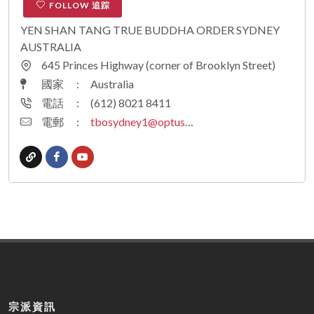
FOLLOW 追踪
YEN SHAN TANG TRUE BUDDHA ORDER SYDNEY
AUSTRALIA
645 Princes Highway (corner of Brooklyn Street)
國家
:
Australia
電話
:
(612) 8021 8411
電郵
:
tbosydney1@optusnet.com.au
宗派資訊