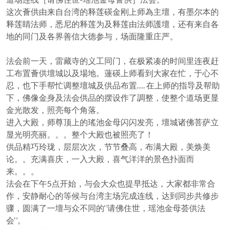
这次薈供由来自台湾的释莲碤金刚上师為主壇，有墨尔本的
释莲睛法师，悉尼的释莲为及释莲由法师護壇，还有来自各
地的同门及各界善信大德参与，场面隆重庄严。
法会前一天，雷藏寺的义工同门，在极紧凑的时间里连夜赶
工布置薈供壇城以及場地。蓮碤上师看到大家在忙，于心不
忍，也下手帮忙调整壇城及供品布置…. 在上师的指导及帮助
下，佛像金身及法会供品的摆设作了調整，使整个道场更显
金光散发，照亮每个角落。
进入大殿，师尊顶上的瑤池金母闪闪发亮，壇城诸佛菩萨立
显光明亮丽。。。整个大殿也被照亮了！
供品精巧玲珑，层层次次，节节叠高，布满大殿，美焕美
论。。充满喜庆，一入大殿，喜气洋洋的景色扑面而
来。。。
法会在下午5点开始，与会大众也提早抵达，大家都非常合
作，安静耐心的等候与台湾主场完成连线，达到同步共修步
骤，圆满了一壇与众不同的‘’请佛住世，瑶池金母荟供法
会‘’。