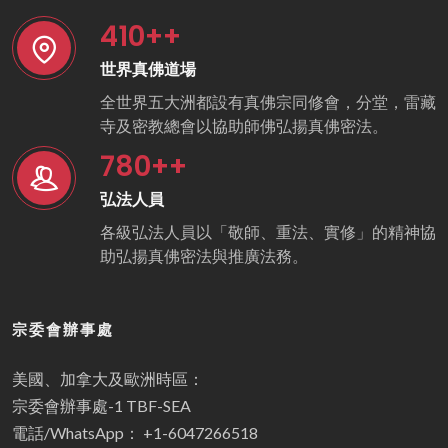
410
++
世界真佛道場
全世界五大洲都設有真佛宗同修會，分堂，雷藏
寺及密教總會以協助師佛弘揚真佛密法。
780
++
弘法人員
各級弘法人員以「敬師、重法、實修」的精神協
助弘揚真佛密法與推廣法務。
宗委會辦事處
美國、加拿大及歐洲時區：
宗委會辦事處-1 TBF-SEA
電話/WhatsApp： +1-6047266518