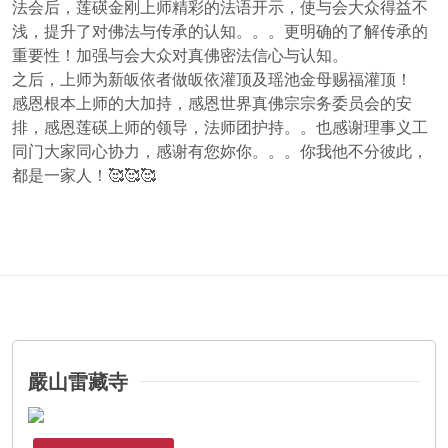
法会后，莲碤金刚上师精彩的法语开示，使与会大众得益不
浅，提升了对佛法与传承的认知。。。更明确的了解传承的
重要性！加强与会大众对真佛密法信心与认知。
之后，上师为新皈依者做皈依灌顶及瑶池金母赐福灌顶！
感恩根本上师的大加持，感恩世界真佛宗宗务委员会的安
排，感恩莲碤上师的领导，法师团护持。。也感谢理事义工
同门大家同心协力，感谢有您妳你。。。你我他不分彼此，
都是一家人！🥰🥰🥰
嚴山雷藏寺