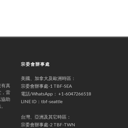
宗委會辦事處
美國、加拿大及歐洲時區：
設有真
宗委會辦事處-1 TBF-SEA
堂，雷
電話/WhatsApp： +1-6047266518
以協助
LINE ID：tbf-seattle
法。
台灣、亞洲及其它時區：
宗委會辦事處-2 TBF-TWN