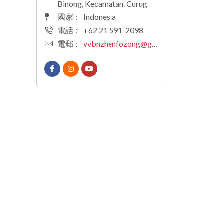
Binong, Kecamatan. Curug
國家
:
Indonesia
電話
:
+62 21 591-2098
電郵
:
vvbnzhenfozong@gmail.com