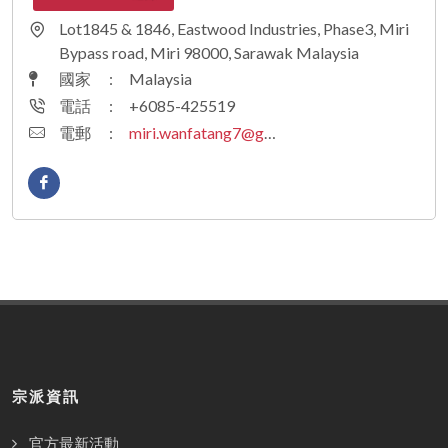
Lot1845 & 1846, Eastwood Industries, Phase3, Miri
Bypass road, Miri 98000, Sarawak Malaysia
國家
:
Malaysia
電話
:
+6085-425519
電郵
:
miri.wanfatang7@gmail.com
宗派資訊
官方最新活動