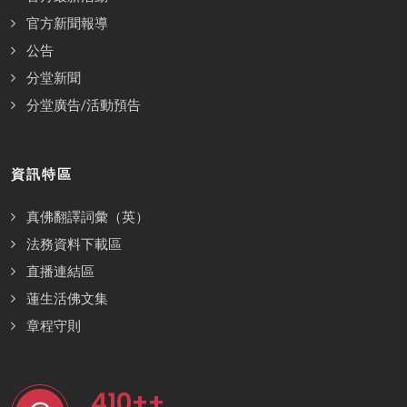
官方新聞報導
公告
分堂新聞
分堂廣告/活動預告
資訊特區
真佛翻譯詞彙（英）
法務資料下載區
直播連結區
蓮生活佛文集
章程守則
410
++