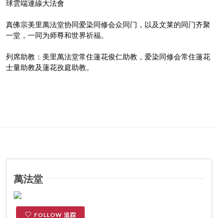
球雲端連線大法會
真佛宗美里萬法堂协同爱染同修会众同门，以及文莱的同门齐聚
一堂，一同为师尊和世界祈福。
列席助教：美里萬法堂常住蓮花俊仁助教，爱染同修会常住蓮花
士量助教及蓮花孜庭助教。
萬法堂
FOLLOW 追踪