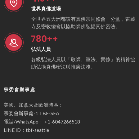
世界真佛道場
全世界五大洲都設有真佛宗同修會，分堂，雷藏
寺及密教總會以協助師佛弘揚真佛密法。
780
++
弘法人員
各級弘法人員以「敬師、重法、實修」的精神協
助弘揚真佛密法與推廣法務。
宗委會辦事處
美國、加拿大及歐洲時區：
宗委會辦事處-1 TBF-SEA
電話/WhatsApp： +1-6047266518
LINE ID：tbf-seattle