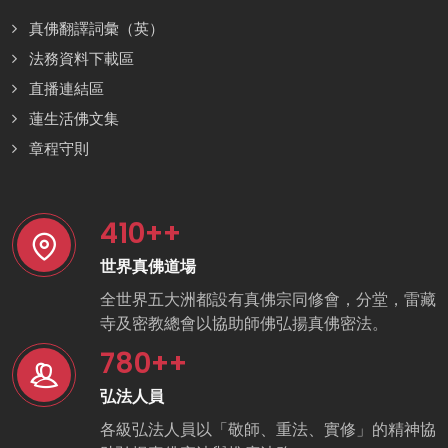
真佛翻譯詞彙（英）
法務資料下載區
直播連結區
蓮生活佛文集
章程守則
410
++
世界真佛道場
全世界五大洲都設有真佛宗同修會，分堂，雷藏
寺及密教總會以協助師佛弘揚真佛密法。
780
++
弘法人員
各級弘法人員以「敬師、重法、實修」的精神協