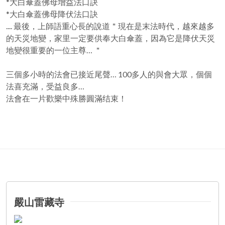
*大白傘蓋佛母增益法口訣
*大白傘蓋佛母降伏法口訣
.... 最後，上師語重心長的說道＂現在是末法時代，越來越多
的天災地變，家里一定要供奉大白傘蓋，因為它是降伏天災
地變很重要的一位主尊… ＂
三個多小時的法會已接近尾聲… 100多人的與會大眾，個個
法喜充滿，受益良多…
法會在一片歡樂中殊勝圓滿结束！
嚴山雷藏寺