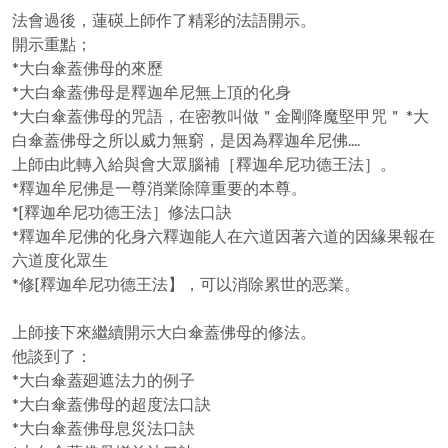
法會過後，蓮碤上師作了精彩的法語開示。
開示重點；
*大白傘蓋佛母的來歷
*大白傘蓋佛母是釋迦牟尼無上頂的化身
*大白傘蓋佛母的咒語，在密教叫做＂金剛降魔堅甲咒＂ *大
白傘蓋佛母之所以威力無窮，是因為釋迦牟尼佛....
上師由此轉入給與會大眾腦補［釋迦牟尼功德王法］。
*釋迦牟尼佛是一尊消業除障重要的本尊。
*[釋迦牟尼功德王法］修法口訣
*釋迦牟尼佛的化身六釋迦能人在六道因著六道的因緣果報在
六道度化眾生
*修[釋迦牟尼功德王法】，可以消除累世的恶業。
上師接下來繼續開示大白傘蓋佛母的修法。
他談到了：
*大白傘蓋廻遮法力的例子
*大白傘蓋佛母的超度法口訣
*大白傘蓋佛母息災法口訣