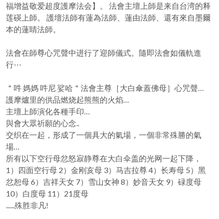
福增益敬爱超度護摩法会】。 法會主壇上師是来自台湾的释
莲碤上師。 護壇法師有蓮為法師、蓮由法師、還有來自墨爾
本的蓮睛法師。
法會在師尊心咒聲中进行了迎師儀式。隨即法會如儀軌進
行⋯
＂吽 媽媽 吽尼 娑哈＂法會主尊［大白傘蓋佛母］心咒聲…
護摩爐里的供品燃烧起熊熊的火焰…
主壇上師演化各種手印…
與會大眾祈願的心念..
交织在一起，形成了一個具大的氣場，一個非常殊勝的氣
場…
所有以下空行母忿怒寂静尊在大白伞盖的光网一起下降，
1）四面空行母 2）金刚亥母 3）马吉拉尊 4）长寿母 5）黑
忿恕母 6）吉祥天女 7）雪山女神 8）妙音天女 9）碌度母
10）白度母 11）21度母
......殊胜非凡!