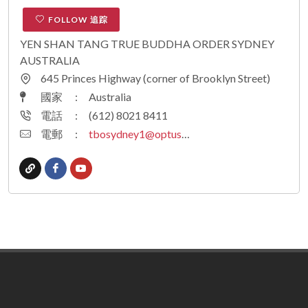
FOLLOW 追踪
YEN SHAN TANG TRUE BUDDHA ORDER SYDNEY
AUSTRALIA
645 Princes Highway (corner of Brooklyn Street)
國家
:
Australia
電話
:
(612) 8021 8411
電郵
:
tbosydney1@optusnet.com.au